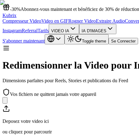
-30%
Abonnez-vous maintenant et bénéficiez de 30% de réduction 
Kubrix
Compresseur Video
Video en GIF
Rogner Video
Extraire Audio
Convert
Instagram
Referral
Tarifs
VIDEO IA
IA D'IMAGES
S'abonner maintenant
Toggle theme
Se Connecter
Redimensionner la Video pour 
Dimensions parfaites pour Reels, Stories et publications du Feed
Vos fichiers ne quittent jamais votre appareil
Deposez votre video ici
ou cliquez pour parcourir