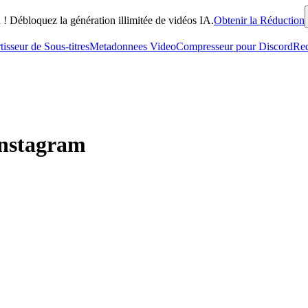
! Débloquez la génération illimitée de vidéos IA.
Obtenir la Réduction
isseur de Sous-titres
Metadonnees Video
Compresseur pour Discord
Red
Instagram