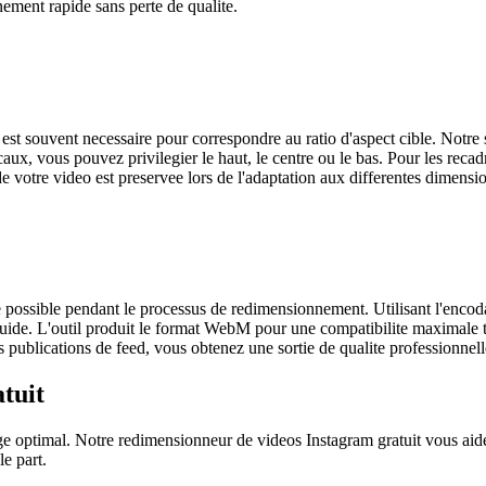
nement rapide sans perte de qualite.
t souvent necessaire pour correspondre au ratio d'aspect cible. Notre s
aux, vous pouvez privilegier le haut, le centre ou le bas. Pour les reca
 de votre video est preservee lors de l'adaptation aux differentes dimens
te possible pendant le processus de redimensionnement. Utilisant l'en
uide. L'outil produit le format WebM pour une compatibilite maximale tou
publications de feed, vous obtenez une sortie de qualite professionnelle
tuit
e optimal. Notre redimensionneur de videos Instagram gratuit vous aide
le part.