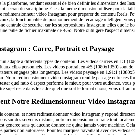
 la plateforme, rendant essentiel de bien definir les dimensions des Ins
 tout l'ecran du smartphone. C'est la meme dimension utilisee pour la ta
tre redimensionneur video Instagram pour preparer du contenu Reels, l'
icaux, la fonctionnalite de positionnement de recadrage intelligent vous 
ne centrale de securite, car les superpositions Instagram telles que le b
une taille de fichier maximale de 4Go. Notre outil gere l'aspect dimen
stagram : Carre, Portrait et Paysage
chacun adapte a differents types de contenu. Les videos carrees en 1:1 (1
it aux clips personnels. Les videos portrait en 4:5 (1080x1350) sont de 
 spectateurs engages plus longtemps. Les videos paysage en 1.91:1 (1080
on. Notre redimensionneur video Instagram rend le passage entre ces for
z tester quel ratio d'aspect performe le mieux pour votre audience, vou
re sujet reste dans le cadre quel que soit le format choisi, vous offrant 
ment Notre Redimensionneur Video Instagr
 de contenu, et notre redimensionneur video Instagram y repond directem
os sur des serveurs distants, notre redimensionneur traite tout localement
st generee sans qu'aucune donnee ne quitte jamais votre machine. Cela si
des parties non autorisees. Pour les marques travaillant avec des videos 