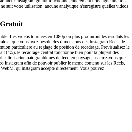
nsionneur Instagram gratuit fonctionne entierement hors ligne une fois
 suit votre utilisation, aucune analytique n'enregistre quelles videos
 Gratuit
ble. Les videos tournees en 1080p ou plus produiront les resultats les
icale et que vous avez besoin des dimensions des Instagram Reels, le
tion particuliere au reglage de position de recadrage. Previsualisez le
ait (4:5), le recadrage central fonctionne bien pour la plupart des
 publications cinematographiques de feed en paysage, assurez-vous que
ideo Instagram afin de pouvoir publier le meme contenu sur les Reels,
mat WebM, qu'Instagram accepte directement. Vous pouvez