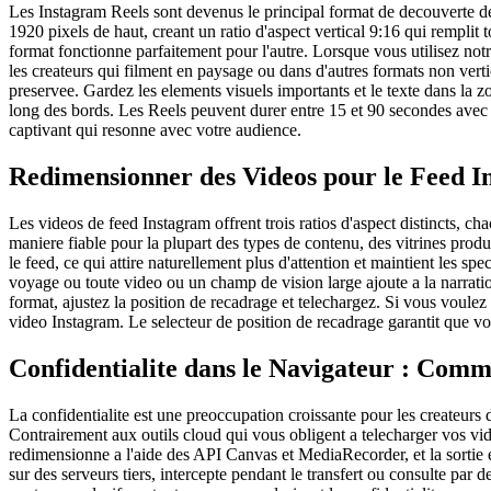
Les Instagram Reels sont devenus le principal format de decouverte de
1920 pixels de haut, creant un ratio d'aspect vertical 9:16 qui remplit
format fonctionne parfaitement pour l'autre. Lorsque vous utilisez no
les createurs qui filment en paysage ou dans d'autres formats non vert
preservee. Gardez les elements visuels importants et le texte dans la zo
long des bords. Les Reels peuvent durer entre 15 et 90 secondes avec 
captivant qui resonne avec votre audience.
Redimensionner des Videos pour le Feed In
Les videos de feed Instagram offrent trois ratios d'aspect distincts, 
maniere fiable pour la plupart des types de contenu, des vitrines produ
le feed, ce qui attire naturellement plus d'attention et maintient les
voyage ou toute video ou un champ de vision large ajoute a la narrati
format, ajustez la position de recadrage et telechargez. Si vous voule
video Instagram. Le selecteur de position de recadrage garantit que vot
Confidentialite dans le Navigateur : Com
La confidentialite est une preoccupation croissante pour les createurs
Contrairement aux outils cloud qui vous obligent a telecharger vos vide
redimensionne a l'aide des API Canvas et MediaRecorder, et la sortie e
sur des serveurs tiers, intercepte pendant le transfert ou consulte par 