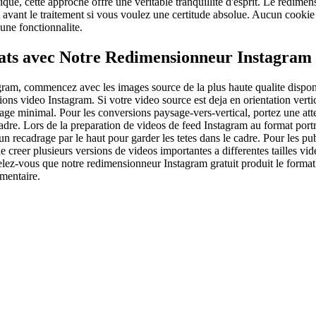
ique, cette approche offre une veritable tranquillite d'esprit. Le redime
ant le traitement si vous voulez une certitude absolue. Aucun cookie ne
une fonctionnalite.
ltats avec Notre Redimensionneur Instagram
gram, commencez avec les images source de la plus haute qualite disponi
ions video Instagram. Si votre video source est deja en orientation vert
e minimal. Pour les conversions paysage-vers-vertical, portez une atten
cadre. Lors de la preparation de videos de feed Instagram au format portr
'un recadrage par le haut pour garder les tetes dans le cadre. Pour les
e creer plusieurs versions de videos importantes a differentes tailles v
pelez-vous que notre redimensionneur Instagram gratuit produit le for
mentaire.