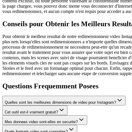
contenu exclusif, ou toute personne valorisant la confidentialite numer
la page chargee, vous pouvez donc meme vous deconnecter d'Internet av
vous redimensionnez, et aucun compte n'est requis pour acceder a auc
Conseils pour Obtenir les Meilleurs Resu
Pour obtenir le meilleur resultat de notre redimensionneur video Insta
plus nets lorsqu'elles sont redimensionnees a n'importe quelles dimens
processus de redimensionnement ne necessitera peut-etre qu'un recadrag
resultat avant le traitement pour vous assurer que votre sujet est bien 
contenus, mais les scenes avec suivi de visage pourraient beneficier d
les elements visuels cles ne sont pas coupes sur les bords. Envisagez d
Stories et le feed avec un formatage optimal pour chacun. Enfin, rap
redimensionner et telecharger sans aucune etape de conversion supple
Questions Frequemment Posees
Quelles sont les meilleures dimensions de video pour Instagram?
Cet outil est-il vraiment gratuit?
Mes donnees video sont-elles en securite?
Quels formats video sont supportes?