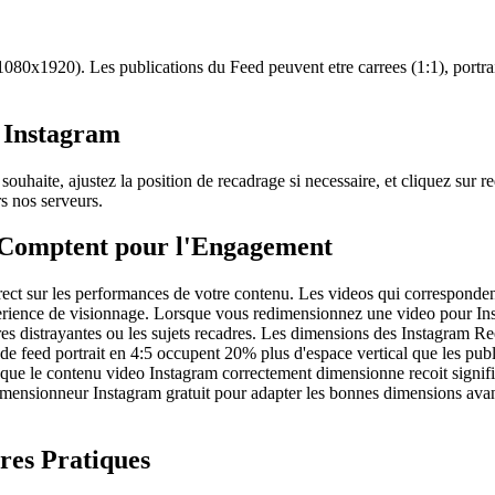
(1080x1920). Les publications du Feed peuvent etre carrees (1:1), portr
 Instagram
uhaite, ajustez la position de recadrage si necessaire, et cliquez sur r
rs nos serveurs.
 Comptent pour l'Engagement
ct sur les performances de votre contenu. Les videos qui correspondent
experience de visionnage. Lorsque vous redimensionnez une video pour I
ires distrayantes ou les sujets recadres. Les dimensions des Instagram R
os de feed portrait en 4:5 occupent 20% plus d'espace vertical que les publ
que le contenu video Instagram correctement dimensionne recoit signifi
dimensionneur Instagram gratuit pour adapter les bonnes dimensions avan
res Pratiques