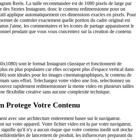
tagram Reels. La taille recommandee est de 1080 pixels de large par
ille des Stories Instagram, donc le contenu redimensionne pour un
outil applique automatiquement ces dimensions exactes en pixels. Pour
permet de controler exactement quelle portion du cadre original est
outon j'aime, les commentaires et les icones de partage apparaissent le
sionnel pendant que vous vous concentrez sur la creation de contenu
080x1080) sont le format Instagram classique et fonctionnent de
plus en plus populaires car elles occupent plus d'espace vertical dans
x566) sont ideales pour les images cinematographiques, le contenu de
mats sans effort. Telechargez votre video une fois, selectionnez un
s pouvez rapidement redimensionner la meme video en plusieurs tailles
une flexibilite creative sans aucune complexite technique.
am Protege Votre Contenu
ent avec une architecture entierement basee sur le navigateur.
 sur votre appareil. Votre fichier video est lu par votre navigateur,
gnifie qu'il n'y a aucun risque que votre contenu inedit soit stocke
confidentielles de lancement de produit, les influenceurs preparant du