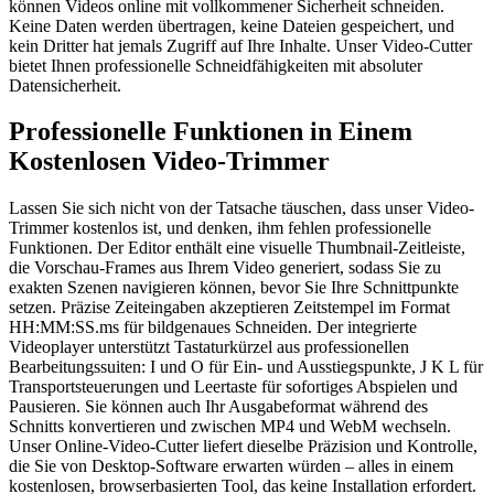
können Videos online mit vollkommener Sicherheit schneiden.
Keine Daten werden übertragen, keine Dateien gespeichert, und
kein Dritter hat jemals Zugriff auf Ihre Inhalte. Unser Video-Cutter
bietet Ihnen professionelle Schneidfähigkeiten mit absoluter
Datensicherheit.
Professionelle Funktionen in Einem
Kostenlosen Video-Trimmer
Lassen Sie sich nicht von der Tatsache täuschen, dass unser Video-
Trimmer kostenlos ist, und denken, ihm fehlen professionelle
Funktionen. Der Editor enthält eine visuelle Thumbnail-Zeitleiste,
die Vorschau-Frames aus Ihrem Video generiert, sodass Sie zu
exakten Szenen navigieren können, bevor Sie Ihre Schnittpunkte
setzen. Präzise Zeiteingaben akzeptieren Zeitstempel im Format
HH:MM:SS.ms für bildgenaues Schneiden. Der integrierte
Videoplayer unterstützt Tastaturkürzel aus professionellen
Bearbeitungssuiten: I und O für Ein- und Ausstiegspunkte, J K L für
Transportsteuerungen und Leertaste für sofortiges Abspielen und
Pausieren. Sie können auch Ihr Ausgabeformat während des
Schnitts konvertieren und zwischen MP4 und WebM wechseln.
Unser Online-Video-Cutter liefert dieselbe Präzision und Kontrolle,
die Sie von Desktop-Software erwarten würden – alles in einem
kostenlosen, browserbasierten Tool, das keine Installation erfordert.