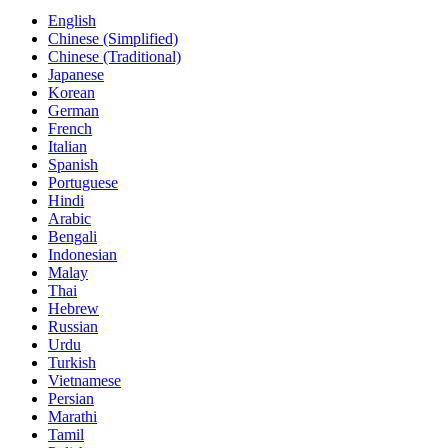
English
Chinese (Simplified)
Chinese (Traditional)
Japanese
Korean
German
French
Italian
Spanish
Portuguese
Hindi
Arabic
Bengali
Indonesian
Malay
Thai
Hebrew
Russian
Urdu
Turkish
Vietnamese
Persian
Marathi
Tamil