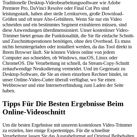
Traditionelle Desktop-Videobearbeitungssoftware wie Adobe
Premiere Pro, DaVinci Resolve oder Final Cut Pro sind
leistungsstark, haben aber steile Lernkurven, große Download-
Größen und oft teure Abo-Gebühren. Wenn Sie nur ein Video
schneiden und ein bestimmtes Segment extrahieren müssen, sind
diese Anwendungen überdimensioniert. Unser kostenloser Video-
Trimmer bietet genau die Funktionalität, die Sie für einfache Schnitt-
und Zuschnittoperationen benötigen, ohne den Overhead. Es muss
nichts heruntergeladen oder installiert werden, da das Tool direkt in
Ihrem Browser läuft. Sie können Videos online von jedem
Computer aus schneiden, ob Windows, macOS, Linux oder
ChromeOS. Die Verarbeitung ist schnell, da Stream-Copy-Schnitt
zeitaufwendige Neukodierung vermeidet. Und im Gegensatz zu
Desktop-Software, die Sie an einen einzelnen Rechner bindet, ist
unser Online-Video-Cutter überall verfügbar, wo Sie einen
Webbrowser und eine Internetverbindung zum Laden der Seite
haben.
Tipps Für Die Besten Ergebnisse Beim
Online-Videoschnitt
Um die besten Ergebnisse mit unserem kostenlosen Video-Trimmer
zu erzielen, hier einige Expertentipps. Für die schnellste
Verarbeitung lassen Sie das Ausgabeformat auf Original Beibehalten