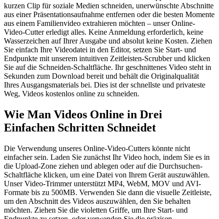
kurzen Clip für soziale Medien schneiden, unerwünschte Abschnitte
aus einer Präsentationsaufnahme entfernen oder die besten Momente
aus einem Familienvideo extrahieren möchten – unser Online-
Video-Cutter erledigt alles. Keine Anmeldung erforderlich, keine
Wasserzeichen auf Ihrer Ausgabe und absolut keine Kosten. Ziehen
Sie einfach Ihre Videodatei in den Editor, setzen Sie Start- und
Endpunkte mit unserem intuitiven Zeitleisten-Scrubber und klicken
Sie auf die Schneiden-Schaltfläche. Ihr geschnittenes Video steht in
Sekunden zum Download bereit und behält die Originalqualität
Ihres Ausgangsmaterials bei. Dies ist der schnellste und privateste
Weg, Videos kostenlos online zu schneiden.
Wie Man Videos Online in Drei
Einfachen Schritten Schneidet
Die Verwendung unseres Online-Video-Cutters könnte nicht
einfacher sein. Laden Sie zunächst Ihr Video hoch, indem Sie es in
die Upload-Zone ziehen und ablegen oder auf die Durchsuchen-
Schaltfläche klicken, um eine Datei von Ihrem Gerät auszuwählen.
Unser Video-Trimmer unterstützt MP4, WebM, MOV und AVI-
Formate bis zu 500MB. Verwenden Sie dann die visuelle Zeitleiste,
um den Abschnitt des Videos auszuwählen, den Sie behalten
möchten. Ziehen Sie die violetten Griffe, um Ihre Start- und
Endpunkte zu setzen, oder verwenden Sie die präzisen