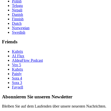
Polish
Telugu
Nepali
Danish
Finnish
Dutch
Norwegian
Swedish
Friends
Kubrix
AI Flux
AIdeaFlow Podcast
Veo 5
Kubrix
Painly
Sora 4
Sora 3
Faysell
Abonnieren Sie unseren Newsletter
Bleiben Sie auf dem Laufenden über unsere neuesten Nachrichten.