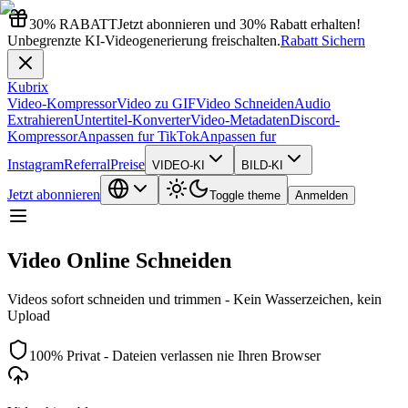
30% RABATT
Jetzt abonnieren und 30% Rabatt erhalten!
Unbegrenzte KI-Videogenerierung freischalten.
Rabatt Sichern
Kubrix
Video-Kompressor
Video zu GIF
Video Schneiden
Audio
Extrahieren
Untertitel-Konverter
Video-Metadaten
Discord-
Kompressor
Anpassen fur TikTok
Anpassen fur
Instagram
Referral
Preise
VIDEO-KI
BILD-KI
Jetzt abonnieren
Toggle theme
Anmelden
Video Online Schneiden
Videos sofort schneiden und trimmen - Kein Wasserzeichen, kein
Upload
100% Privat - Dateien verlassen nie Ihren Browser