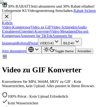
30% RABATT
Jetzt abonnieren und 30% Rabatt erhalten!
Unbegrenzte KI-Videogenerierung freischalten.
Rabatt Sichern
Kubrix
Video-Kompressor
Video zu GIF
Video Schneiden
Audio
Extrahieren
Untertitel-Konverter
Video-Metadaten
Discord-
Kompressor
Anpassen fur TikTok
Anpassen fur
Instagram
Referral
Preise
VIDEO-KI
BILD-KI
Jetzt abonnieren
Toggle theme
Anmelden
Video zu GIF Konverter
Konvertieren Sie MP4, WebM, MOV zu GIF - Kein
Wasserzeichen, kein Upload. Alles passiert in Ihrem Browser.
100% Privat - Kein Upload Erforderlich
Kein Wasserzeichen