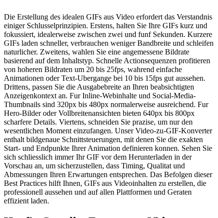
Die Erstellung des idealen GIFs aus Video erfordert das Verstandnis
einiger Schlusselprinzipien. Erstens, halten Sie Ihre GIFs kurz und
fokussiert, idealerweise zwischen zwei und funf Sekunden. Kurzere
GIFs laden schneller, verbrauchen weniger Bandbreite und schleifen
naturlicher. Zweitens, wahlen Sie eine angemessene Bildrate
basierend auf dem Inhaltstyp. Schnelle Actionsequenzen profitieren
von hoheren Bildraten um 20 bis 25fps, wahrend einfache
Animationen oder Text-Ubergange bei 10 bis 15fps gut aussehen.
Drittens, passen Sie die Ausgabebreite an Ihren beabsichtigten
Anzeigenkontext an. Fur Inline-Webinhalte und Social-Media-
Thumbnails sind 320px bis 480px normalerweise ausreichend. Fur
Hero-Bilder oder Vollbreitenansichten bieten 640px bis 800px
scharfere Details. Viertens, schneiden Sie prazise, um nur den
wesentlichen Moment einzufangen. Unser Video-zu-GIF-Konverter
enthalt bildgenaue Schnittsteuerungen, mit denen Sie die exakten
Start- und Endpunkte Ihrer Animation definieren konnen. Sehen Sie
sich schliesslich immer Ihr GIF vor dem Herunterladen in der
Vorschau an, um sicherzustellen, dass Timing, Qualitat und
Abmessungen Ihren Erwartungen entsprechen. Das Befolgen dieser
Best Practices hilft Ihnen, GIFs aus Videoinhalten zu erstellen, die
professionell aussehen und auf allen Plattformen und Geraten
effizient laden.