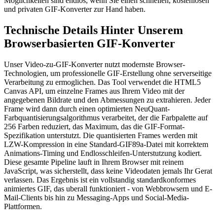
Moglichkeiten sind endlos, wenn Sie einen schnellen, kostenlosen
und privaten GIF-Konverter zur Hand haben.
Technische Details Hinter Unserem
Browserbasierten GIF-Konverter
Unser Video-zu-GIF-Konverter nutzt modernste Browser-
Technologien, um professionelle GIF-Erstellung ohne serverseitige
Verarbeitung zu ermoglichen. Das Tool verwendet die HTML5
Canvas API, um einzelne Frames aus Ihrem Video mit der
angegebenen Bildrate und den Abmessungen zu extrahieren. Jeder
Frame wird dann durch einen optimierten NeuQuant-
Farbquantisierungsalgorithmus verarbeitet, der die Farbpalette auf
256 Farben reduziert, das Maximum, das die GIF-Format-
Spezifikation unterstutzt. Die quantisierten Frames werden mit
LZW-Kompression in eine Standard-GIF89a-Datei mit korrektem
Animations-Timing und Endlosschleifen-Unterstutzung kodiert.
Diese gesamte Pipeline lauft in Ihrem Browser mit reinem
JavaScript, was sicherstellt, dass keine Videodaten jemals Ihr Gerat
verlassen. Das Ergebnis ist ein vollstandig standardkonformes
animiertes GIF, das uberall funktioniert - von Webbrowsern und E-
Mail-Clients bis hin zu Messaging-Apps und Social-Media-
Plattformen.