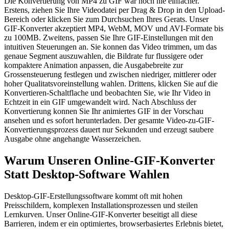
Die Konvertierung von MP4 zu GIF war noch nie einfacher.
Erstens, ziehen Sie Ihre Videodatei per Drag & Drop in den Upload-
Bereich oder klicken Sie zum Durchsuchen Ihres Gerats. Unser
GIF-Konverter akzeptiert MP4, WebM, MOV und AVI-Formate bis
zu 100MB. Zweitens, passen Sie Ihre GIF-Einstellungen mit den
intuitiven Steuerungen an. Sie konnen das Video trimmen, um das
genaue Segment auszuwahlen, die Bildrate fur flussigere oder
kompaktere Animation anpassen, die Ausgabebreite zur
Grossensteuerung festlegen und zwischen niedriger, mittlerer oder
hoher Qualitatsvoreinstellung wahlen. Drittens, klicken Sie auf die
Konvertieren-Schaltflache und beobachten Sie, wie Ihr Video in
Echtzeit in ein GIF umgewandelt wird. Nach Abschluss der
Konvertierung konnen Sie Ihr animiertes GIF in der Vorschau
ansehen und es sofort herunterladen. Der gesamte Video-zu-GIF-
Konvertierungsprozess dauert nur Sekunden und erzeugt saubere
Ausgabe ohne angehangte Wasserzeichen.
Warum Unseren Online-GIF-Konverter
Statt Desktop-Software Wahlen
Desktop-GIF-Erstellungssoftware kommt oft mit hohen
Preisschildern, komplexen Installationsprozessen und steilen
Lernkurven. Unser Online-GIF-Konverter beseitigt all diese
Barrieren, indem er ein optimiertes, browserbasiertes Erlebnis bietet,