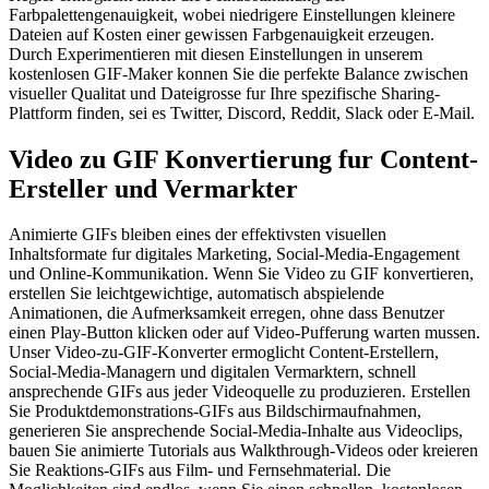
Farbpalettengenauigkeit, wobei niedrigere Einstellungen kleinere
Dateien auf Kosten einer gewissen Farbgenauigkeit erzeugen.
Durch Experimentieren mit diesen Einstellungen in unserem
kostenlosen GIF-Maker konnen Sie die perfekte Balance zwischen
visueller Qualitat und Dateigrosse fur Ihre spezifische Sharing-
Plattform finden, sei es Twitter, Discord, Reddit, Slack oder E-Mail.
Video zu GIF Konvertierung fur Content-
Ersteller und Vermarkter
Animierte GIFs bleiben eines der effektivsten visuellen
Inhaltsformate fur digitales Marketing, Social-Media-Engagement
und Online-Kommunikation. Wenn Sie Video zu GIF konvertieren,
erstellen Sie leichtgewichtige, automatisch abspielende
Animationen, die Aufmerksamkeit erregen, ohne dass Benutzer
einen Play-Button klicken oder auf Video-Pufferung warten mussen.
Unser Video-zu-GIF-Konverter ermoglicht Content-Erstellern,
Social-Media-Managern und digitalen Vermarktern, schnell
ansprechende GIFs aus jeder Videoquelle zu produzieren. Erstellen
Sie Produktdemonstrations-GIFs aus Bildschirmaufnahmen,
generieren Sie ansprechende Social-Media-Inhalte aus Videoclips,
bauen Sie animierte Tutorials aus Walkthrough-Videos oder kreieren
Sie Reaktions-GIFs aus Film- und Fernsehmaterial. Die