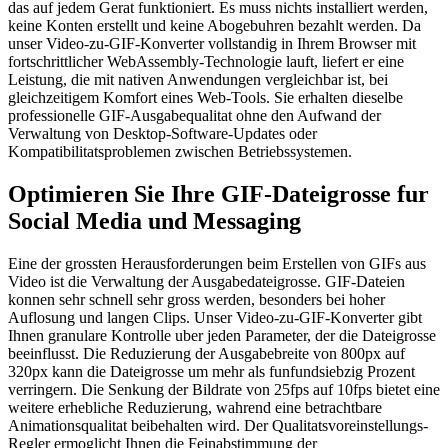
das auf jedem Gerat funktioniert. Es muss nichts installiert werden,
keine Konten erstellt und keine Abogebuhren bezahlt werden. Da
unser Video-zu-GIF-Konverter vollstandig in Ihrem Browser mit
fortschrittlicher WebAssembly-Technologie lauft, liefert er eine
Leistung, die mit nativen Anwendungen vergleichbar ist, bei
gleichzeitigem Komfort eines Web-Tools. Sie erhalten dieselbe
professionelle GIF-Ausgabequalitat ohne den Aufwand der
Verwaltung von Desktop-Software-Updates oder
Kompatibilitatsproblemen zwischen Betriebssystemen.
Optimieren Sie Ihre GIF-Dateigrosse fur
Social Media und Messaging
Eine der grossten Herausforderungen beim Erstellen von GIFs aus
Video ist die Verwaltung der Ausgabedateigrosse. GIF-Dateien
konnen sehr schnell sehr gross werden, besonders bei hoher
Auflosung und langen Clips. Unser Video-zu-GIF-Konverter gibt
Ihnen granulare Kontrolle uber jeden Parameter, der die Dateigrosse
beeinflusst. Die Reduzierung der Ausgabebreite von 800px auf
320px kann die Dateigrosse um mehr als funfundsiebzig Prozent
verringern. Die Senkung der Bildrate von 25fps auf 10fps bietet eine
weitere erhebliche Reduzierung, wahrend eine betrachtbare
Animationsqualitat beibehalten wird. Der Qualitatsvoreinstellungs-
Regler ermoglicht Ihnen die Feinabstimmung der