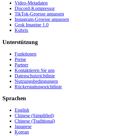
Video-Metadaten
Discord-Kompressor
TikTok-Groesse anpassen
Instagram-Groesse anpassen
Grok Imagine 1.0
Kubrix
Unterstützung
Funktionen
Preise
Partner
Kontaktieren Sie uns
Datenschutzrichtlinie
Nutzungsbedingungen
Rückerstattungsrichtlinie
Sprachen
English
Chinese (Simplified)
Chinese (Traditional)
Japanese
Korean