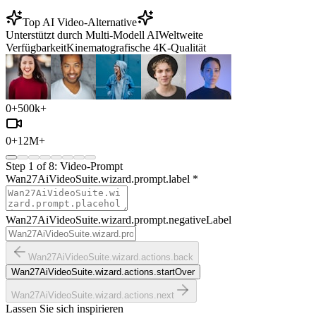
Top AI Video-Alternative
Unterstützt durch Multi-Modell AI
Weltweite
Verfügbarkeit
Kinematografische 4K-Qualität
0
+
500k+
0
+
12M+
Step
1
of
8
:
Video-Prompt
Wan27AiVideoSuite.wizard.prompt.label
*
Wan27AiVideoSuite.wizard.prompt.negativeLabel
Wan27AiVideoSuite.wizard.actions.back
Wan27AiVideoSuite.wizard.actions.startOver
Wan27AiVideoSuite.wizard.actions.next
Lassen Sie sich inspirieren