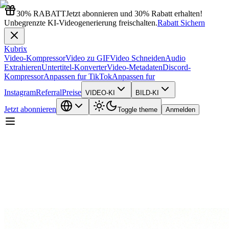
30% RABATT
Jetzt abonnieren und 30% Rabatt erhalten!
Unbegrenzte KI-Videogenerierung freischalten.
Rabatt Sichern
Kubrix
Video-Kompressor
Video zu GIF
Video Schneiden
Audio
Extrahieren
Untertitel-Konverter
Video-Metadaten
Discord-
Kompressor
Anpassen fur TikTok
Anpassen fur
Instagram
Referral
Preise
VIDEO-KI
BILD-KI
Jetzt abonnieren
Toggle theme
Anmelden