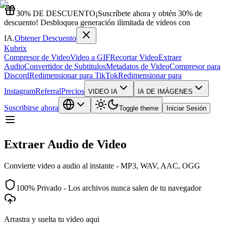
30% DE DESCUENTO
¡Suscríbete ahora y obtén 30% de
descuento! Desbloquea generación ilimitada de videos con
IA.
Obtener Descuento
Kubrix
Compresor de Video
Video a GIF
Recortar Video
Extraer
Audio
Convertidor de Subtitulos
Metadatos de Video
Compresor para
Discord
Redimensionar para TikTok
Redimensionar para
Instagram
Referral
Precios
VIDEO IA
IA DE IMÁGENES
Suscribirse ahora
Toggle theme
Iniciar Sesión
Extraer Audio de Video
Convierte video a audio al instante - MP3, WAV, AAC, OGG
100% Privado - Los archivos nunca salen de tu navegador
Arrastra y suelta tu video aqui