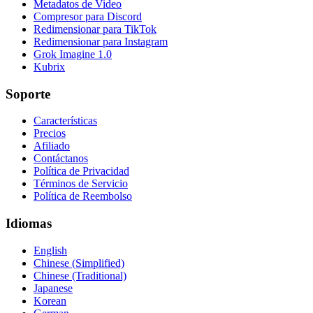
Metadatos de Video
Compresor para Discord
Redimensionar para TikTok
Redimensionar para Instagram
Grok Imagine 1.0
Kubrix
Soporte
Características
Precios
Afiliado
Contáctanos
Política de Privacidad
Términos de Servicio
Política de Reembolso
Idiomas
English
Chinese (Simplified)
Chinese (Traditional)
Japanese
Korean