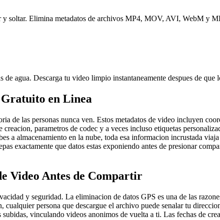
astrar y soltar. Elimina metadatos de archivos MP4, MOV, AVI, WebM 
cas de agua. Descarga tu video limpio instantaneamente despues de que 
 Gratuito en Linea
oria de las personas nunca ven. Estos metadatos de video incluyen coo
e creacion, parametros de codec y a veces incluso etiquetas personali
subes a almacenamiento en la nube, toda esa informacion incrustada viaja
pas exactamente que datos estas exponiendo antes de presionar comparti
de Video Antes de Compartir
rivacidad y seguridad. La eliminacion de datos GPS es una de las razon
n, cualquier persona que descargue el archivo puede senalar tu direcc
es subidas, vinculando videos anonimos de vuelta a ti. Las fechas de cre