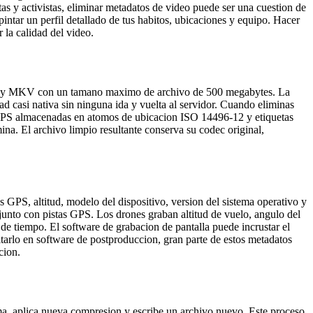
tas y activistas, eliminar metadatos de video puede ser una cuestion de
intar un perfil detallado de tus habitos, ubicaciones y equipo. Hacer
 la calidad del video.
bM y MKV con un tamano maximo de archivo de 500 megabytes. La
casi nativa sin ninguna ida y vuelta al servidor. Cuando eliminas
das GPS almacenadas en atomos de ubicacion ISO 14496-12 y etiquetas
a. El archivo limpio resultante conserva su codec original,
GPS, altitud, modelo del dispositivo, version del sistema operativo y
unto con pistas GPS. Los drones graban altitud de vuelo, angulo del
 de tiempo. El software de grabacion de pantalla puede incrustar el
itarlo en software de postproduccion, gran parte de estos metadatos
cion.
a, aplica nueva compresion y escribe un archivo nuevo. Este proceso