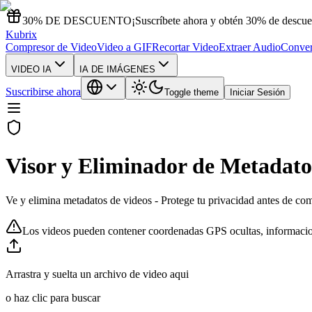
30% DE DESCUENTO
¡Suscríbete ahora y obtén 30% de descue
Kubrix
Compresor de Video
Video a GIF
Recortar Video
Extraer Audio
Conver
VIDEO IA
IA DE IMÁGENES
Suscribirse ahora
Toggle theme
Iniciar Sesión
Visor y Eliminador de Metadato
Ve y elimina metadatos de videos - Protege tu privacidad antes de com
Los videos pueden contener coordenadas GPS ocultas, informacion
Arrastra y suelta un archivo de video aqui
o haz clic para buscar