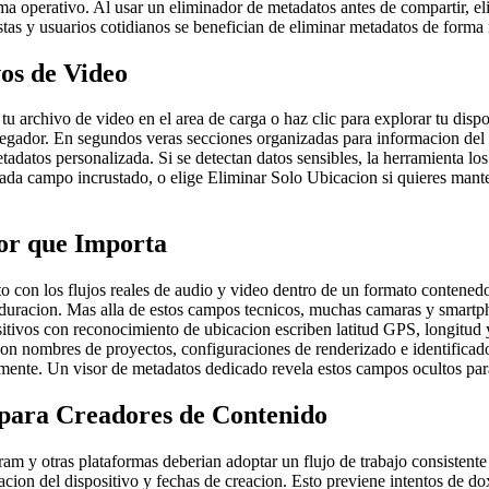
a operativo. Al usar un eliminador de metadatos antes de compartir, eli
tas y usuarios cotidianos se benefician de eliminar metadatos de forma r
os de Video
 tu archivo de video en el area de carga o haz clic para explorar tu dis
or. En segundos veras secciones organizadas para informacion del arc
adatos personalizada. Si se detectan datos sensibles, la herramienta los
ada campo incrustado, o elige Eliminar Solo Ubicacion si quieres mante
.
or que Importa
to con los flujos reales de audio y video dentro de un formato conte
y duracion. Mas alla de estos campos tecnicos, muchas camaras y smartph
sitivos con reconocimiento de ubicacion escriben latitud GPS, longitud 
con nombres de proyectos, configuraciones de renderizado e identificad
tamente. Un visor de metadatos dedicado revela estos campos ocultos pa
 para Creadores de Contenido
 y otras plataformas deberian adoptar un flujo de trabajo consistente 
cion del dispositivo y fechas de creacion. Esto previene intentos de d