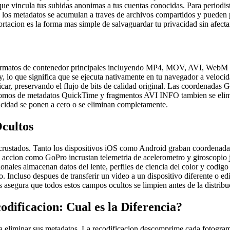
que vincula tus subidas anonimas a tus cuentas conocidas. Para periodis
e los metadatos se acumulan a traves de archivos compartidos y pueden p
rtacion es la forma mas simple de salvaguardar tu privacidad sin afectar
os formatos de contenedor principales incluyendo MP4, MOV, AVI, We
 que significa que se ejecuta nativamente en tu navegador a velocidad 
ificar, preservando el flujo de bits de calidad original. Las coordena
atomos de metadatos QuickTime y fragmentos AVI INFO tambien se elimin
ivacidad se ponen a cero o se eliminan completamente.
cultos
crustados. Tanto los dispositivos iOS como Android graban coordenadas 
 accion como GoPro incrustan telemetria de acelerometro y giroscopio j
nales almacenan datos del lente, perfiles de ciencia del color y codigo
 Incluso despues de transferir un video a un dispositivo diferente o ed
 asegura que todos estos campos ocultos se limpien antes de la distribu
dificacion: Cual es la Diferencia?
a eliminar sus metadatos. La recodificacion descomprime cada fotogram