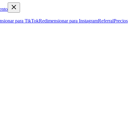
ento
sionar para TikTok
Redimensionar para Instagram
Referral
Precios