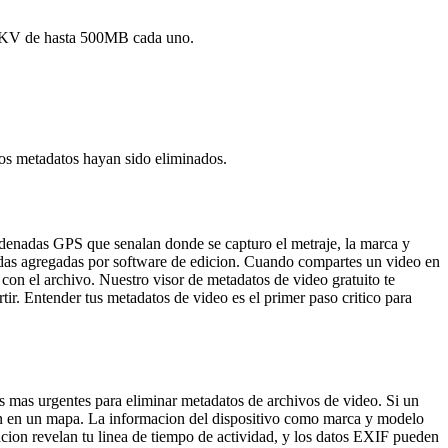
y MKV de hasta 500MB cada uno.
los metadatos hayan sido eliminados.
rdenadas GPS que senalan donde se capturo el metraje, la marca y
zadas agregadas por software de edicion. Cuando compartes un video en
 con el archivo. Nuestro visor de metadatos de video gratuito te
r. Entender tus metadatos de video es el primer paso critico para
es mas urgentes para eliminar metadatos de archivos de video. Si un
ion en un mapa. La informacion del dispositivo como marca y modelo
acion revelan tu linea de tiempo de actividad, y los datos EXIF pueden