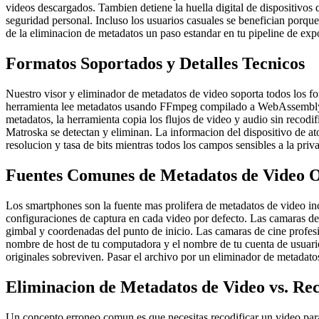
videos descargados. Tambien detiene la huella digital de dispositivos 
seguridad personal. Incluso los usuarios casuales se benefician porqu
de la eliminacion de metadatos un paso estandar en tu pipeline de expo
Formatos Soportados y Detalles Tecnicos
Nuestro visor y eliminador de metadatos de video soporta todos l
herramienta lee metadatos usando FFmpeg compilado a WebAssembly, lo
metadatos, la herramienta copia los flujos de video y audio sin recod
Matroska se detectan y eliminan. La informacion del dispositivo de 
resolucion y tasa de bits mientras todos los campos sensibles a la pr
Fuentes Comunes de Metadatos de Video O
Los smartphones son la fuente mas prolifera de metadatos de video in
configuraciones de captura en cada video por defecto. Las camaras de
gimbal y coordenadas del punto de inicio. Las camaras de cine profesio
nombre de host de tu computadora y el nombre de tu cuenta de usuario.
originales sobreviven. Pasar el archivo por un eliminador de metadatos
Eliminacion de Metadatos de Video vs. Reco
Un concepto erroneo comun es que necesitas recodificar un video par