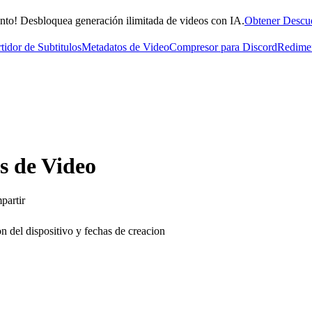
nto! Desbloquea generación ilimitada de videos con IA.
Obtener Descu
tidor de Subtitulos
Metadatos de Video
Compresor para Discord
Redimen
s de Video
partir
 del dispositivo y fechas de creacion