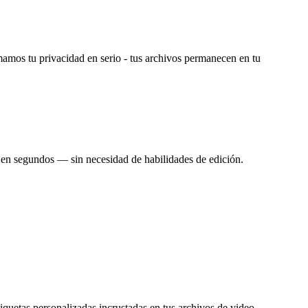
mos tu privacidad en serio - tus archivos permanecen en tu
s en segundos — sin necesidad de habilidades de edición.
iquetas personalizadas incrustadas en tus archivos de video.