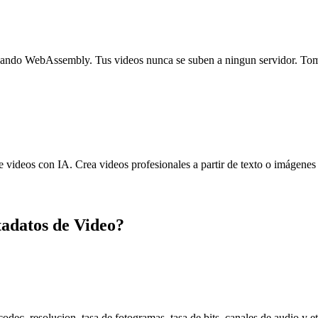
sando WebAssembly. Tus videos nunca se suben a ningun servidor. Toma
e videos con IA. Crea videos profesionales a partir de texto o imágene
adatos de Video?
dec, resolucion, tasa de fotogramas, tasa de bits, canales de audio y et