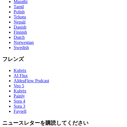
Marathi
Tamil
Polish
Telugu
Nepali
Danish
Finnish
Dutch
Norwegian
Swedish
フレンズ
Kubrix
AI Flux
AIdeaFlow Podcast
Veo 5
Kubrix
Painly
Sora 4
Sora 3
Faysell
ニュースレターを購読してください