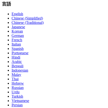
言語
English
Chinese (Simplified)
Chinese (Traditional)
Japanese
Korean
German
French
Italian
Spanish
Portuguese
Hindi
Arabic
Bengali
Indonesian
Malay
Thai
Hebrew
Russian
Urdu
Turkish
Vietnamese
Persian