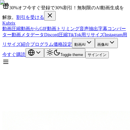
30%オフ
今すぐ登録で30%割引！無制限のAI動画生成を
解放。
割引を受ける
Kubrix
動画圧縮
動画からGIF
動画トリミング
音声抽出
字幕コンバー
ター
動画メタデータ
Discord圧縮
TikTok用リサイズ
Instagram用
リサイズ
紹介プログラム
価格設定
動画AI
画像AI
今すぐ購読
Toggle theme
サインイン