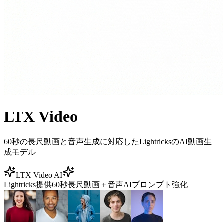
LTX Video
60秒の長尺動画と音声生成に対応したLightricksのAI動画生
成モデル
LTX Video AI
Lightricks提供
60秒長尺動画＋音声
AIプロンプト強化