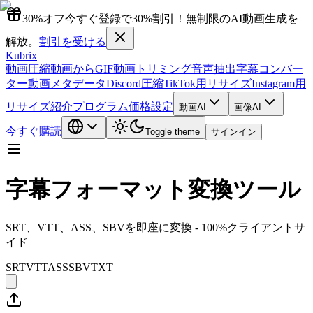
30%オフ
今すぐ登録で30%割引！無制限のAI動画生成を
解放。
割引を受ける
Kubrix
動画圧縮
動画からGIF
動画トリミング
音声抽出
字幕コンバー
ター
動画メタデータ
Discord圧縮
TikTok用リサイズ
Instagram用
リサイズ
紹介プログラム
価格設定
動画AI
画像AI
今すぐ購読
Toggle theme
サインイン
字幕フォーマット変換ツール
SRT、VTT、ASS、SBVを即座に変換 - 100%クライアントサ
イド
SRT
VTT
ASS
SBV
TXT