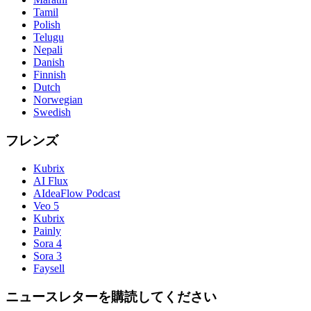
Tamil
Polish
Telugu
Nepali
Danish
Finnish
Dutch
Norwegian
Swedish
フレンズ
Kubrix
AI Flux
AIdeaFlow Podcast
Veo 5
Kubrix
Painly
Sora 4
Sora 3
Faysell
ニュースレターを購読してください