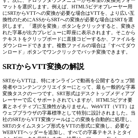
す。次に、ドロップダウンメニューから希望の変換先フォー
マットを選択します。例えば、HTML5ビデオプレーヤー用
にSRTからVTTへの変換が必要な場合はVTTを、より広い互
換性のためにASSからSRTへの変換が必要な場合はSRTを選
択します。「選択を変換」ボタンをクリックすると、変換さ
れた字幕が出力プレビューに即座に表示されます。そこから
テキストをクリップボードに直接コピーするか、ファイルを
ダウンロードできます。複数ファイルの場合は「すべてダウ
ンロード」ボタンでワンクリックでバッチ変換できます。
SRTからVTT変換の解説
SRTからVTTは、特にオンラインで動画を公開するウェブ開
発者やコンテンツクリエイターにとって、最も一般的な字幕
変換タスクの一つです。SRT形式はデスクトップメディアプ
レーヤーで広くサポートされていますが、HTML5ビデオ要
素とネイティブに互換性がありません。WebVTT（VTT）は
ウェブブラウザの字幕標準として特別に設計されました。当
社のSRTからVTT変換ツールはこの変換を自動的に処理し、
SRTのタイムスタンプ形式をVTTの形式に変換し、必要な
WEBVTTヘッダーを追加し、すべての字幕テキストとタイ