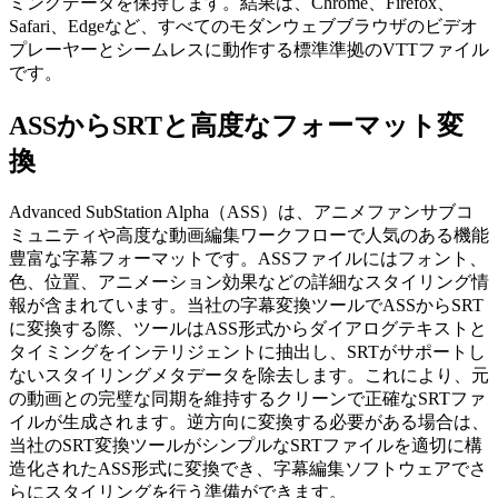
ミングデータを保持します。結果は、Chrome、Firefox、
Safari、Edgeなど、すべてのモダンウェブブラウザのビデオ
プレーヤーとシームレスに動作する標準準拠のVTTファイル
です。
ASSからSRTと高度なフォーマット変
換
Advanced SubStation Alpha（ASS）は、アニメファンサブコ
ミュニティや高度な動画編集ワークフローで人気のある機能
豊富な字幕フォーマットです。ASSファイルにはフォント、
色、位置、アニメーション効果などの詳細なスタイリング情
報が含まれています。当社の字幕変換ツールでASSからSRT
に変換する際、ツールはASS形式からダイアログテキストと
タイミングをインテリジェントに抽出し、SRTがサポートし
ないスタイリングメタデータを除去します。これにより、元
の動画との完璧な同期を維持するクリーンで正確なSRTファ
イルが生成されます。逆方向に変換する必要がある場合は、
当社のSRT変換ツールがシンプルなSRTファイルを適切に構
造化されたASS形式に変換でき、字幕編集ソフトウェアでさ
らにスタイリングを行う準備ができます。