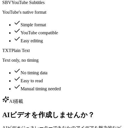
SBV
YouTube Subtitles
YouTube's native format
Simple format
YouTube compatible
Easy editing
TXT
Plain Text
Text only, no timing
No timing data
Easy to read
Manual timing needed
AI搭載
AIビデオを作成しませんか？
AIビデオジェネレーターであなたのアイデアを魅力的なビ