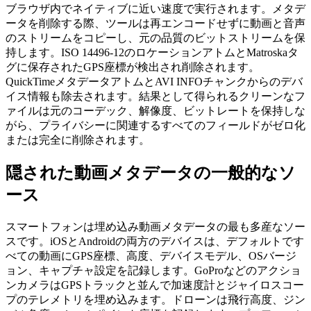
ブラウザ内でネイティブに近い速度で実行されます。メタデ
ータを削除する際、ツールは再エンコードせずに動画と音声
のストリームをコピーし、元の品質のビットストリームを保
持します。ISO 14496-12のロケーションアトムとMatroskaタ
グに保存されたGPS座標が検出され削除されます。
QuickTimeメタデータアトムとAVI INFOチャンクからのデバ
イス情報も除去されます。結果として得られるクリーンなフ
ァイルは元のコーデック、解像度、ビットレートを保持しな
がら、プライバシーに関連するすべてのフィールドがゼロ化
または完全に削除されます。
隠された動画メタデータの一般的なソ
ース
スマートフォンは埋め込み動画メタデータの最も多産なソー
スです。iOSとAndroidの両方のデバイスは、デフォルトです
べての動画にGPS座標、高度、デバイスモデル、OSバージ
ョン、キャプチャ設定を記録します。GoProなどのアクショ
ンカメラはGPSトラックと並んで加速度計とジャイロスコー
プのテレメトリを埋め込みます。ドローンは飛行高度、ジン