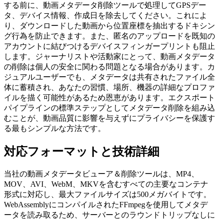
する前に、動画メタデータ削除ツールで処理してGPSデー
タ、デバイス情報、作成日を除去してください。これによ
り、ダウンロードした動画から位置座標を抽出するドキシン
グ行為を防止できます。また、匿名のアップロードを既知の
アカウントに結びつけるデバイスフィンガープリントも阻止
します。ジャーナリストや活動家にとって、動画メタデータ
の削除は個人の安全に関わる問題となる場合があります。カ
ジュアルユーザーでも、メタデータは共有されたファイル全
体に蓄積され、あなたの習慣、場所、機器の詳細なプロファ
イルを描く可能性があるため恩恵があります。エクスポート
パイプラインの標準ステップとしてメタデータ削除を組み込
むことが、動画品質に影響を与えずにプライバシーを保護す
る最もシンプルな方法です。
対応フォーマットと技術詳細
当社の動画メタデータビューア＆削除ツールは、MP4、
MOV、AVI、WebM、MKVを含むすべての主要なコンテナ
形式に対応し、最大ファイルサイズは500メガバイトです。
WebAssemblyにコンパイルされたFFmpegを使用してメタデ
ータを読み取るため、サーバーとのラウンドトリップなしに