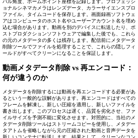
バル角度、ホームポイント座標を記録します。プロフェッシ
ョナルシネマカメラはレンズデータ、カラーサイエンスプロ
ファイル、タイムコードを保存します。画面録画ソフトウェ
アはコンピュータのホスト名やユーザーアカウント名を埋め
込む場合があります。動画を別のデバイスに転送したり、ポ
ストプロダクションソフトウェアで編集した後でも、これら
の元のメタデータの多くは残存します。配信前にメタデータ
削除ツールでファイルを処理することで、これらの隠しフィ
ールドがすべてクリーンになることを保証します。
動画メタデータ削除 vs 再エンコード：
何が違うのか
メタデータを削除するには動画を再エンコードする必要があ
るという一般的な誤解があります。再エンコードはすべての
フレームを解凍し、新しい圧縮を適用し、新しいファイルを
書き出します。このプロセスは遅く、品質を劣化させ、ファ
イルサイズを予測不能に変化させます。対照的に、当社のメ
タデータ削除ツールはストリームコピーを使用し、メタデー
タアトムを省略しながら元の圧縮された動画と音声データを
新しいコンテナに転送します。結果として、クリーンなコン