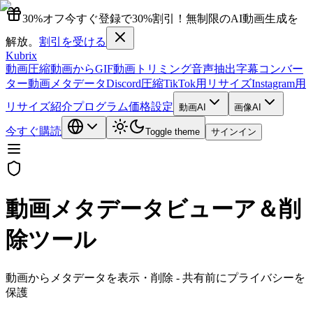
30%オフ
今すぐ登録で30%割引！無制限のAI動画生成を
解放。
割引を受ける
Kubrix
動画圧縮
動画からGIF
動画トリミング
音声抽出
字幕コンバー
ター
動画メタデータ
Discord圧縮
TikTok用リサイズ
Instagram用
リサイズ
紹介プログラム
価格設定
動画AI
画像AI
今すぐ購読
Toggle theme
サインイン
動画メタデータビューア＆削
除ツール
動画からメタデータを表示・削除 - 共有前にプライバシーを
保護