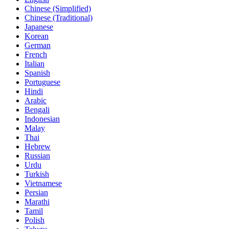
Chinese (Simplified)
Chinese (Traditional)
Japanese
Korean
German
French
Italian
Spanish
Portuguese
Hindi
Arabic
Bengali
Indonesian
Malay
Thai
Hebrew
Russian
Urdu
Turkish
Vietnamese
Persian
Marathi
Tamil
Polish