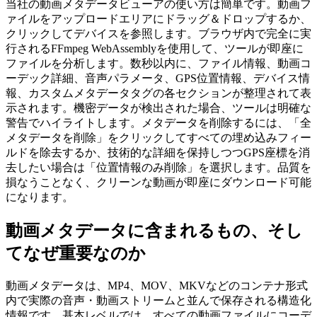
当社の動画メタデータビューアの使い方は簡単です。動画フ
ァイルをアップロードエリアにドラッグ＆ドロップするか、
クリックしてデバイスを参照します。ブラウザ内で完全に実
行されるFFmpeg WebAssemblyを使用して、ツールが即座に
ファイルを分析します。数秒以内に、ファイル情報、動画コ
ーデック詳細、音声パラメータ、GPS位置情報、デバイス情
報、カスタムメタデータタグの各セクションが整理されて表
示されます。機密データが検出された場合、ツールは明確な
警告でハイライトします。メタデータを削除するには、「全
メタデータを削除」をクリックしてすべての埋め込みフィー
ルドを除去するか、技術的な詳細を保持しつつGPS座標を消
去したい場合は「位置情報のみ削除」を選択します。品質を
損なうことなく、クリーンな動画が即座にダウンロード可能
になります。
動画メタデータに含まれるもの、そし
てなぜ重要なのか
動画メタデータは、MP4、MOV、MKVなどのコンテナ形式
内で実際の音声・動画ストリームと並んで保存される構造化
情報です。基本レベルでは、すべての動画ファイルにコーデ