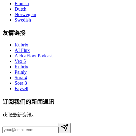
Finnish
Dutch
Norwegian
Swedish
友情链接
Kubrix
AI Flux
AIdeaFlow Podcast
Veo 5
Kubrix
Painly
Sora 4
Sora 3
Faysell
订阅我们的新闻通讯
获取最新资讯。