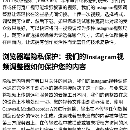
1.91:1横版视频（1080x566）非常适合电影感的镜头、旅行内
容或任何宽广视野能增强叙事的视频。我们的Instagram视频调
整器让您轻松在这些格式间切换。上传一次视频，选择格式，
调整裁剪位置，然后下载。如果您想测试哪种宽高比对您的受
众效果最好，可以快速将同一视频调整为多种Instagram视频尺
寸。裁剪位置选择器确保无论选择哪个尺寸，您的主体都保持
在画面内，让您拥有创作灵活性而无需任何技术复杂性。
浏览器端隐私保护：我们的Instagram视
频调整器如何保护您的内容
隐私是内容创作者日益关注的问题，我们的Instagram视频调整
器通过完全基于浏览器的架构直接解决了这一问题。与要求您
将视频上传到远程服务器的云端工具不同，我们的调整器在您
的设备上本地处理一切。您的视频文件由浏览器读取，使用
Canvas和MediaRecorder API进行调整，输出在不传输任何数据
到您设备外的情况下生成。这意味着您未发布的内容被存储在
第三方服务器上、在传输过程中被拦截或被未授权方访问的风
险为零。对于处理机密产品发布视频的品牌、准备独家内容的