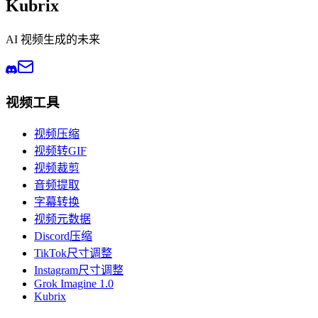
Kubrix
AI 视频生成的未来
视频工具
视频压缩
视频转GIF
视频裁剪
音频提取
字幕转换
视频元数据
Discord压缩
TikTok尺寸调整
Instagram尺寸调整
Grok Imagine 1.0
Kubrix