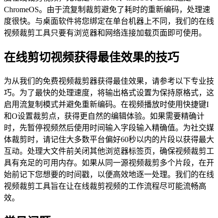
ChromeOS。由于流复制裁剪避免了耗时的重新编码，处理速
度很快。与桌面软件将您绑定在单台机器上不同，我们的在线
视频裁剪工具只要有浏览器和网络连接加载页面即可使用。
在线剪切视频获得最佳效果的技巧
为从我们的免费视频裁剪器获得最佳效果，请参考以下专业技
巧。为了最快的处理速度，将输出格式设置为保持原格式，这
启用流复制模式并避免重新编码。在视频播放时使用快捷键I
和O设置裁剪点，获得更自然的编辑体验。如果需要精确计
时，先暂停视频然后使用时间输入字段输入精确值。为社交媒
体裁剪时，请记住大多数平台偏好60秒以内的片段以获得最大
互动。处理大文件前关闭其他浏览器标签页，确保视频裁剪工
具有充足的可用内存。如果从同一源视频裁剪多个片段，在开
始前记下您想要的时间戳，以便高效地逐一处理。我们的在线
视频裁剪工具旨在让在线裁剪视频的工作流程尽可能流畅高
效。