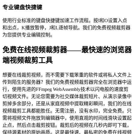
专业键盘快捷键
使用行业标准的键盘快捷键加速工作流程。按I和O设置入点
和出点，K播放暂停，J和L逐帧导航。我们的免费视频裁剪器
为您提供专业编辑控制。
免费在线视频裁剪器——最快速的浏览器
端视频裁剪工具
想要在线裁剪视频，而不需要下载笨重的软件或将私人文件上
传到陌生的服务器？我们的免费视频裁剪器完全在浏览器中运
行，使用先进的FFmpeg WebAssembly技术以闪电般的速度剪
切视频文件。无论您需要为社交媒体裁剪短片、从演示录像中
剪掉多余部分，还是从家庭视频中提取精彩瞬间，我们的在线
视频裁剪工具都能胜任。无需注册，没有水印，完全免费。只
需将视频文件拖放到编辑器中，使用直观的时间线滑块设置起
止点，然后点击裁剪按钮。裁剪后的视频在几秒内即可下载，
保持源素材的原始画质。这是最快速、最私密的免费在线视频