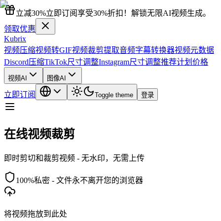
立减30%
立即订阅享受30%折扣！解锁无限AI视频生成。
领取优惠
Kubrix
视频压缩
视频转GIF
视频裁剪
提取音频
字幕转换器
视频元数据
Discord压缩
TikTok尺寸调整
Instagram尺寸调整
推荐计划
价格
视频AI
图像AI
立即订阅
Toggle theme
登录
在线视频裁剪
即时剪切和裁剪视频 - 无水印，无需上传
100%私密 - 文件永不离开您的浏览器
将视频拖放到此处