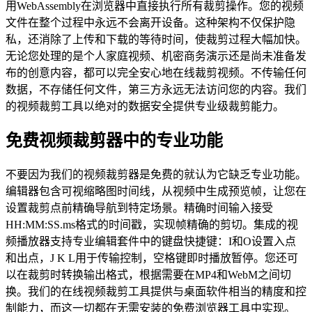
用WebAssembly在浏览器中直接执行所有裁剪操作。您的视频
文件在整个过程中永远不会离开设备。这种架构不仅保护隐
私，还消除了上传和下载的等待时间，使裁剪过程大幅加快。
无论您处理的是个人家庭视频、机密商务演示还是尚未准备发
布的创意内容，都可以完全安心地在线裁剪视频。不传输任何
数据，不存储任何文件，第三方永远无法访问您的内容。我们
的视频裁剪工具以绝对的数据安全提供专业级裁剪能力。
免费视频裁剪器中的专业功能
不要因为我们的视频裁剪器是免费的就认为它缺乏专业功能。
编辑器包含可视缩略图时间线，从视频中生成预览帧，让您在
设置裁剪点前精确导航到特定场景。精确时间输入接受
HH:MM:SS.ms格式的时间戳，实现帧精确的剪切。集成的视
频播放器支持专业编辑套件中的键盘快捷键：I和O设置入点
和出点，J K L用于传输控制，空格键即时播放暂停。您还可
以在裁剪时转换输出格式，根据需要在MP4和WebM之间切
换。我们的在线视频裁剪工具提供与桌面软件相当的精度和控
制能力，而这一切都在无需安装的免费浏览器工具中实现。