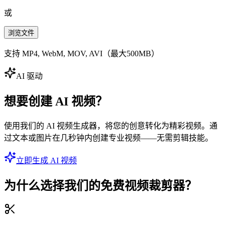
或
浏览文件
支持 MP4, WebM, MOV, AVI（最大500MB）
AI 驱动
想要创建 AI 视频？
使用我们的 AI 视频生成器，将您的创意转化为精彩视频。通
过文本或图片在几秒钟内创建专业视频——无需剪辑技能。
立即生成 AI 视频
为什么选择我们的免费视频裁剪器？